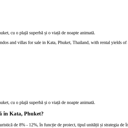
huket, cu o plajă superbă și o viață de noapte animată.
ndos and villas for sale in Kata, Phuket, Thailand, with rental yields of 
huket, cu o plajă superbă și o viață de noapte animată.
tă în Kata, Phuket?
ristică de 8% - 12%, în funcție de proiect, tipul unității și strategia de