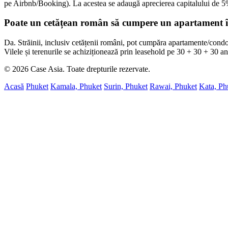
pe Airbnb/Booking). La acestea se adaugă aprecierea capitalului de 5
Poate un cetățean român să cumpere un apartament 
Da. Străinii, inclusiv cetățenii români, pot cumpăra apartamente/condom
Vilele și terenurile se achiziționează prin leasehold pe 30 + 30 + 30 ani
© 2026 Case Asia. Toate drepturile rezervate.
Acasă
Phuket
Kamala, Phuket
Surin, Phuket
Rawai, Phuket
Kata, Ph