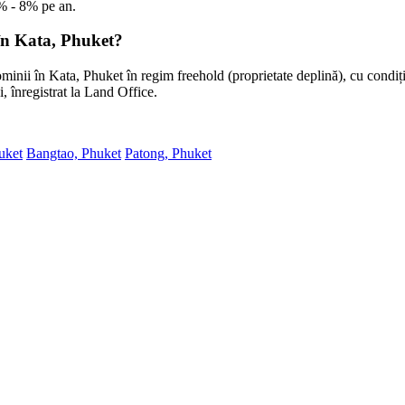
% - 8% pe an.
în Kata, Phuket?
inii în Kata, Phuket în regim freehold (proprietate deplină), cu condiți
, înregistrat la Land Office.
uket
Bangtao, Phuket
Patong, Phuket